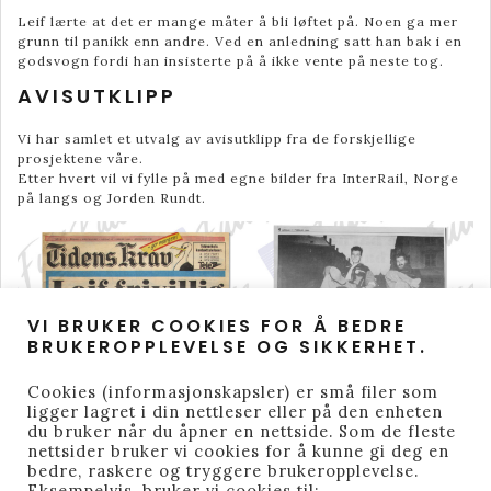
Leif lærte at det er mange måter å bli løftet på. Noen ga mer
grunn til panikk enn andre. Ved en anledning satt han bak i en
godsvogn fordi han insisterte på å ikke vente på neste tog.
AVISUTKLIPP
Vi har samlet et utvalg av avisutklipp fra de forskjellige
prosjektene våre.
Etter hvert vil vi fylle på med egne bilder fra InterRail, Norge
på langs og Jorden Rundt.
VI BRUKER COOKIES FOR Å BEDRE
BRUKEROPPLEVELSE OG SIKKERHET.
Cookies (informasjonskapsler) er små filer som
ligger lagret i din nettleser eller på den enheten
du bruker når du åpner en nettside. Som de fleste
nettsider bruker vi cookies for å kunne gi deg en
bedre, raskere og tryggere brukeropplevelse.
Eksempelvis, bruker vi cookies til: