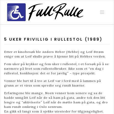
Skip
to
content
5 UKER FRIVILLIG I RULLESTOL (1989)
Etter et kinobesøk ble Anders Heber (Hebbe) og Leif Strøm
enige om at Leif skulle prøve å kjenne litt på Hebbes verden.
Fem uker på krykker og fem uker i rullestol, i et forsøk på å se
nærmere på livet som rullestolbruker. Ikke som et “en dag i
rullestol, konklusjon: det er for jævlig” – type prosjekt.
Venner ble lurt til å tro at Leif var i ferd med å lammes på
grunn av et virus som spredte seg rundt knærne.
Erfaringene ble mange. Noen venner kom senere og sa de
hadde unngått Leif når de så ham på gata, andre tok den litt
lengre og “aktiviserte” Leif når de møtte ham på gata, og dro
ham rundt omkring i Oslo sentrum.
En gikk så langt som å sjekke utesteder for tilgjengelighet.